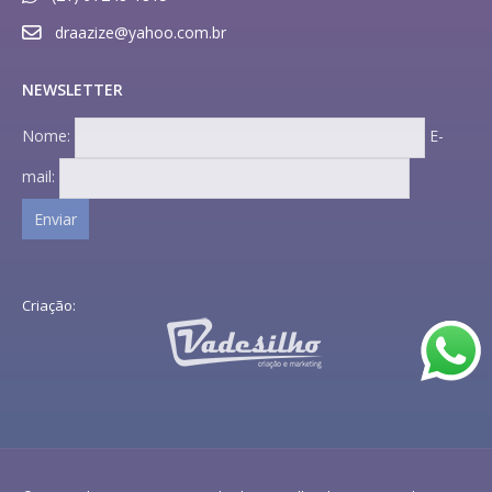
draazize@yahoo.com.br
NEWSLETTER
Nome:
E-
mail:
Criação: