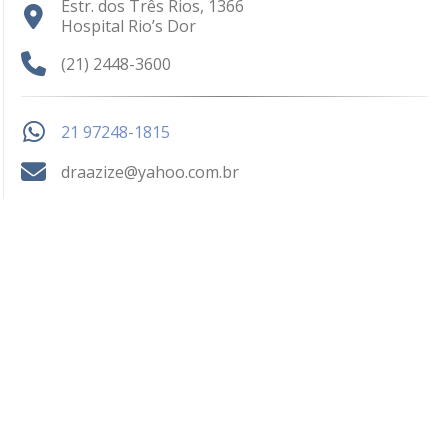
Estr. dos Três Rios, 1366
Hospital Rio’s Dor
(21) 2448-3600
21 97248-1815
draazize@yahoo.com.br