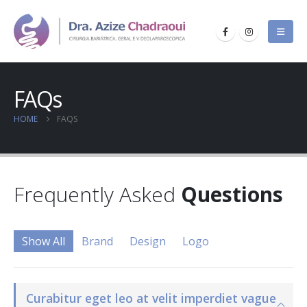
FAQs
HOME
FAQS
Frequently Asked
Questions
Show All
Brand
Design
Logo
Curabitur eget leo at velit imperdiet vague